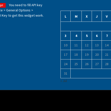
You need to fill API key
get
ze > General Options >
 Key to get this widget work.
L
M
X
J
V
3
4
5
6
7
10
11
12
13
14
17
18
19
20
21
24
25
26
27
28
31
« Jul