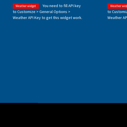
You need to fill API key
Weather widget
Weather wid
to Customize > General Options >
to Customi
Weather API Key to get this widget work.
Weather API