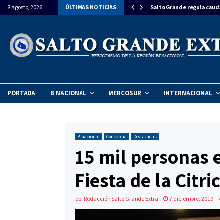
estiman una inversión de $270 millones para…
8 agosto, 2026
ÚLTIMAS NOTICIAS
Salto Grande regula caud
PORTADA
BINACIONAL
MERCOSUR
INTERNACIONAL
Binacional
Concordia
Destacadas
15 mil personas 
Fiesta de la Citri
por
Redacción Salto Grande Extra
7 diciembre, 2019