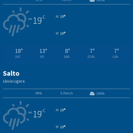
°
C
19
19
°
°
19
18
°
13
°
8
°
7
°
7
°
JUE
VIE
SAB
DOM
LUN
Salto
Lluvia Ligera
96%
5.7km/h
100%
°
C
19
19
°
°
19