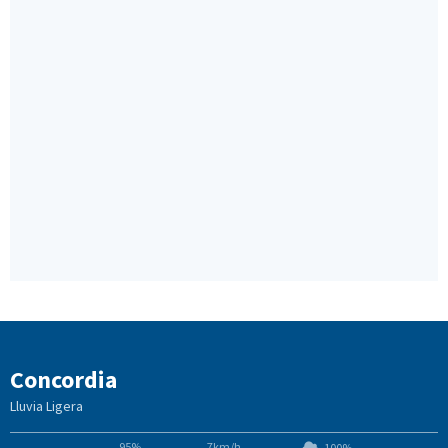
Concordia
Lluvia Ligera
95%
7km/h
100%