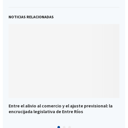
NOTICIAS RELACIONADAS
Entre el alivio al comercio y el ajuste previsional: la
S
encrucijada legislativa de Entre Ríos
r