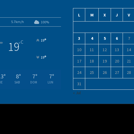
L
M
X
J
V
5.7km/h
100%
3
4
5
6
7
°
19
C
19
°
10
11
12
13
14
°
19
17
18
19
20
21
24
25
26
27
28
13
°
8
°
7
°
7
°
IE
SAB
DOM
LUN
31
« Jul