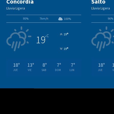
Concordia
Salto
Lluvia Ligera
Lluvia Ligera
95%
7km/h
96%
100%
°
19
C
19
°
°
19
18
°
13
°
8
°
7
°
7
°
18
°
JUE
VIE
SAB
DOM
LUN
JUE
V