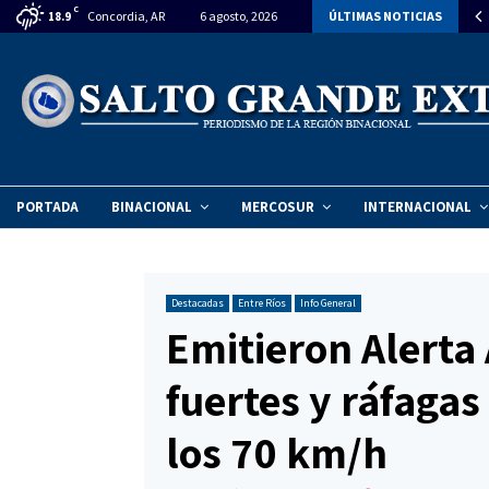
C
citan declarar la emergencia ambiental en el Vertedero Municipal de…
Concordia, AR
6 agosto, 2026
ÚLTIMAS NOTICIAS
18.9
PORTADA
BINACIONAL
MERCOSUR
INTERNACIONAL
Destacadas
Entre Ríos
Info General
Emitieron Alerta
fuertes y ráfaga
los 70 km/h