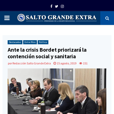
Facebook
Twitter
Instagram
PRIMARY
MENU
Destacadas
Entre Ríos
Política
Ante la crisis Bordet priorizará la
contención social y sanitaria
por
Redacción Salto Grande Extra
15 agosto, 2019
151