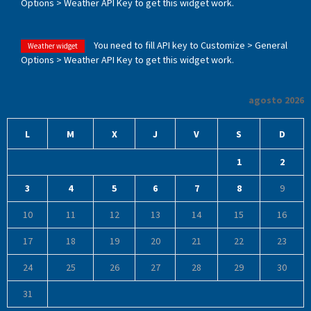
Options > Weather API Key to get this widget work.
You need to fill API key to Customize > General
Weather widget
Options > Weather API Key to get this widget work.
agosto 2026
L
M
X
J
V
S
D
1
2
3
4
5
6
7
8
9
10
11
12
13
14
15
16
17
18
19
20
21
22
23
24
25
26
27
28
29
30
31