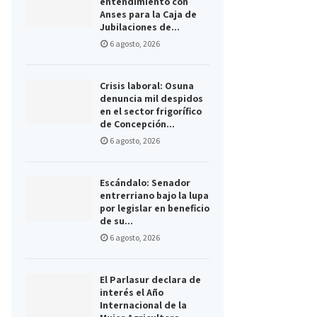
entendimiento con
Anses para la Caja de
Jubilaciones de...
6 agosto, 2026
Crisis laboral: Osuna
denuncia mil despidos
en el sector frigorífico
de Concepción...
6 agosto, 2026
Escándalo: Senador
entrerriano bajo la lupa
por legislar en beneficio
de su...
6 agosto, 2026
El Parlasur declara de
interés el Año
Internacional de la