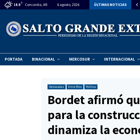
C
citan declarar la emergencia ambiental en el Vertedero Municipal de…
Concordia, AR
6 agosto, 2026
ÚLTIMAS NOTICIAS
18.9
PORTADA
BINACIONAL
MERCOSUR
INTERNACIONAL
Destacadas
Entre Ríos
Política
Bordet afirmó qu
para la construc
dinamiza la eco