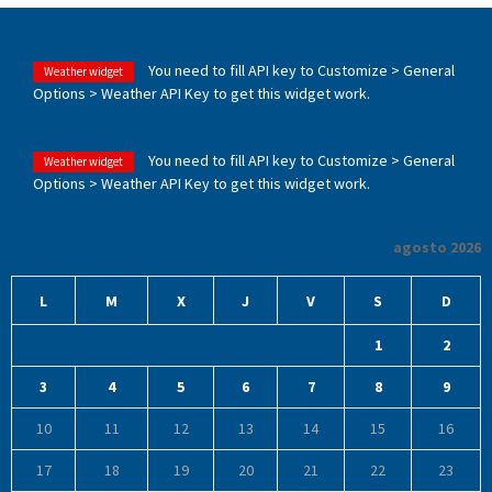
You need to fill API key to Customize > General
Weather widget
Options > Weather API Key to get this widget work.
You need to fill API key to Customize > General
Weather widget
Options > Weather API Key to get this widget work.
agosto 2026
L
M
X
J
V
S
D
1
2
3
4
5
6
7
8
9
10
11
12
13
14
15
16
17
18
19
20
21
22
23