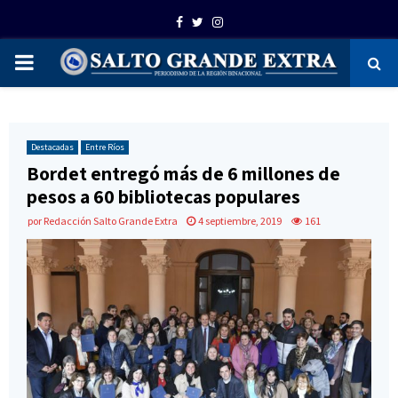
Facebook
Twitter
Instagram
PRIMARY
MENU
Destacadas
Entre Ríos
Bordet entregó más de 6 millones de
pesos a 60 bibliotecas populares
por
Redacción Salto Grande Extra
4 septiembre, 2019
161