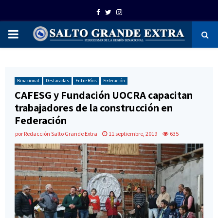
Facebook
Twitter
Instagram
PRIMARY
MENU
Binacional
Destacadas
Entre Ríos
Federación
CAFESG y Fundación UOCRA capacitan
trabajadores de la construcción en
Federación
por
Redacción Salto Grande Extra
11 septiembre, 2019
635