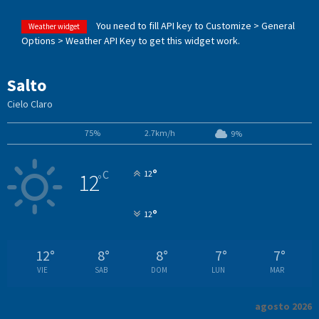
You need to fill API key to Customize > General
Weather widget
Options > Weather API Key to get this widget work.
Salto
Cielo Claro
75%
2.7km/h
9%
°
C
12
12
°
°
12
12
°
8
°
8
°
7
°
7
°
VIE
SAB
DOM
LUN
MAR
agosto 2026