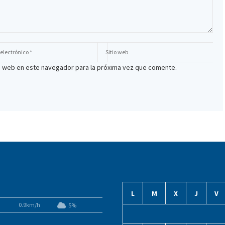
io web en este navegador para la próxima vez que comente.
L
M
X
J
V
0.9km/h
5%