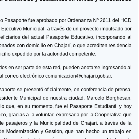
cho Pasaporte fue aprobado por Ordenanza Nº 2611 del HCD
 Ejecutivo Municipal, a través de un proyecto impulsado por
eficiarios del actual Pasaporte Educativo, incorporando al
sionados con domicilio en Chajarí, o que acrediten residencia
micilio expedido por la autoridad competente.
dos en ser parte de esta red, pueden anotarse ingresando al
r al correo electrónico comunicacion@chajari.gob.ar.
aporte se presentó oficialmente, en conferencia de prensa,
esidente Municipal de nuestra ciudad, Marcelo Borghesan,
lo que, en su momento, fue el Pasaporte Estudiantil y hoy
oco, gracias a la voluntad expresada por la Cooperativa que
de pasajeros y la Municipalidad de Chajarí, a través de la
 de Modernización y Gestión, que han hecho un trabajo en