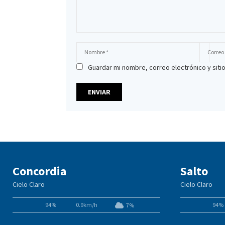
Guardar mi nombre, correo electrónico y sit
Concordia
Salto
Cielo Claro
Cielo Claro
94%
0.9km/h
94%
7%