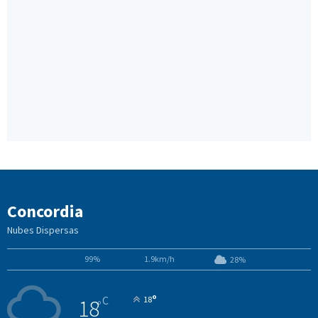
Concordia
Nubes Dispersas
99%
1.9km/h
28%
°
C
18
18
°