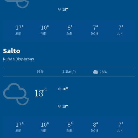
°
18
17
°
10
°
8
°
7
°
7
°
JUE
VIE
SAB
DOM
LUN
Salto
Nubes Dispersas
99%
2.1km/h
28%
°
C
18
18
°
°
18
17
°
10
°
8
°
8
°
7
°
JUE
VIE
SAB
DOM
LUN