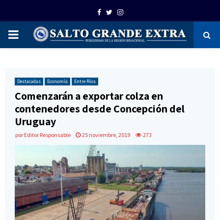
Facebook
Twitter
Instagram
PRIMARY
MENU
Destacadas
Economía
Entre Ríos
Comenzarán a exportar colza en
contenedores desde Concepción del
Uruguay
por
Editor Responsable
25 noviembre, 2019
273