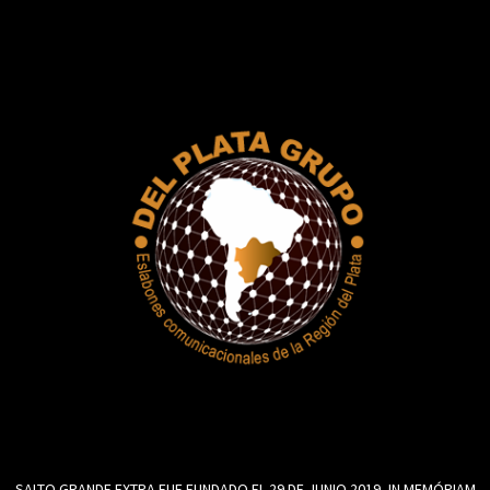
SALTO GRANDE EXTRA FUE FUNDADO EL 29 DE JUNIO 2019, IN MEMÓRIAM