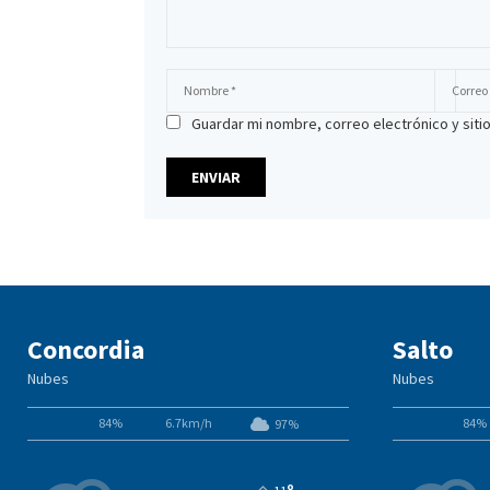
Guardar mi nombre, correo electrónico y sit
Concordia
Salto
Nubes
Nubes
84%
6.7km/h
84%
97%