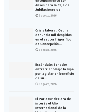
entendimiento con
Anses para la Caja de
Jubilaciones de...
6 agosto, 2026
Crisis laboral: Osuna
denuncia mil despidos
en el sector frigorífico
de Concepción...
6 agosto, 2026
Escándalo: Senador
entrerriano bajo la lupa
por legislar en beneficio
de su...
6 agosto, 2026
El Parlasur declara de
interés el Año
Internacional de la