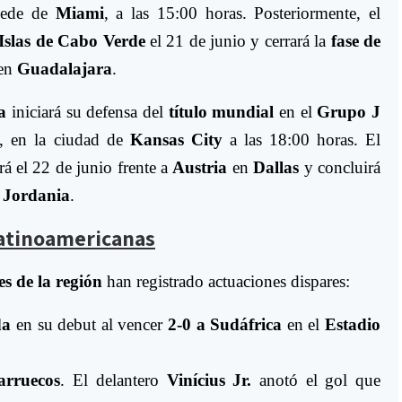
sede de
Miami
, a las 15:00 horas. Posteriormente, el
Islas de Cabo Verde
el 21 de junio y cerrará la
fase de
 en
Guadalajara
.
a
iniciará su defensa del
título mundial
en el
Grupo J
, en la ciudad de
Kansas City
a las 18:00 horas. El
á el 22 de junio frente a
Austria
en
Dallas
y concluirá
e
Jordania
.
latinoamericanas
es de la región
han registrado actuaciones dispares:
da
en su debut al vencer
2-0 a Sudáfrica
en el
Estadio
arruecos
. El delantero
Vinícius Jr.
anotó el gol que