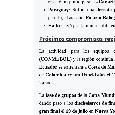
rescató un punto para la
«Canari
Paraguay:
Sufrió una
derrota 
partido, el atacante
Folarin Balo
Haití:
Cayó por la mínima diferen
Próximos compromisos regi
La actividad para los equipos
(CONMEBOL)
y la región continúa
Ecuador
se enfrentará a
Costa de Mar
de
Colombia
contra
Uzbekistán
el 1
jornada.
La
fase de grupos
de la
Copa Mundia
dando paso a los
dieciseisavos de fin
gran final
el
19 de julio
en
Nueva Yo