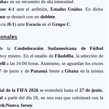
nha»
en un encuentro de alta intensidad.
por 4-1
ante el anfitrión,
Estados Unidos
. En dicho
gun
se destacó con un
doblete
.
cia (
0-1
) ante
Escocia
en el
Grupo C
.
onales
 de la
Confederación Sudamericana de Fútbol
 hoy mismo. En el estadio de
Filadelfia
, la selección de
fil
a las 16:00 horas. Asimismo, se aguardan los cruces
7 de junio y de
Panamá
frente a
Ghana
en la misma
l de la FIFA 2026
se extenderá hasta el
27 de junio
,
al
a partir del día 28, en una ruta que culminará con la
rk/Nueva Jersey
.