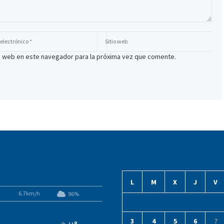
io web en este navegador para la próxima vez que comente.
L
M
X
J
V
6.7km/h
96%
3
4
5
6
7