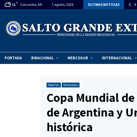
C
tan declarar la emergencia ambiental en el Vertedero Municipal de…
Concordia, AR
7 agosto, 2026
ÚLTIMAS NOTICIAS
11
PORTADA
BINACIONAL
MERCOSUR
INTERNACIONAL
Deportes
Destacadas
Copa Mundial de 
de Argentina y U
histórica