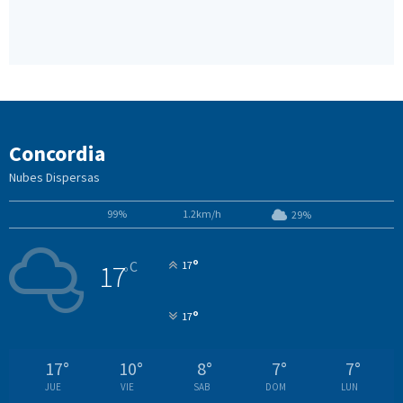
Concordia
Nubes Dispersas
99%
1.2km/h
29%
°
C
17
17
°
°
17
17
°
10
°
8
°
7
°
7
°
JUE
VIE
SAB
DOM
LUN