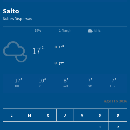
Salto
Nubes Dispersas
99%
1.4km/h
31%
°
C
17
17
°
°
17
17
°
10
°
8
°
7
°
7
°
JUE
VIE
SAB
DOM
LUN
agosto 2026
L
M
X
J
V
S
D
1
2