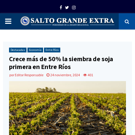
Facebook
Twitter
Instagram
PRIMARY
MENU
Destacadas
Economía
Entre Ríos
Crece más de 50% la siembra de soja
primera en Entre Ríos
por
Editor Responsable
24 noviembre, 2024
401