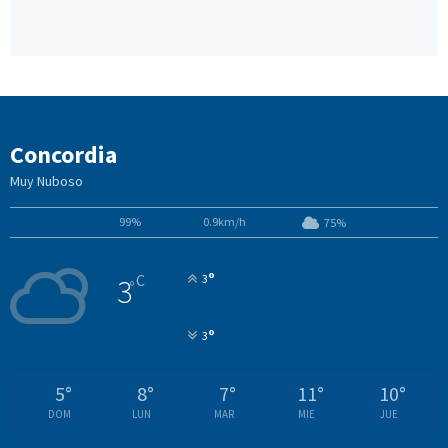
Concordia
Muy Nuboso
99%
0.9km/h
75%
°
C
3
3
°
°
3
5
°
8
°
7
°
11
°
10
°
DOM
LUN
MAR
MIE
JUE