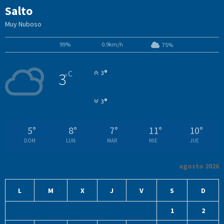
Salto
Muy Nuboso
99%
0.9km/h
75%
°
C
3
3
°
°
3
5
°
8
°
7
°
11
°
10
°
DOM
LUN
MAR
MIE
JUE
agosto 2026
L
M
X
J
V
S
D
1
2