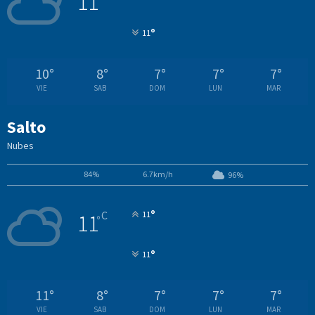
11
°
11
10
°
8
°
7
°
7
°
7
°
VIE
SAB
DOM
LUN
MAR
Salto
Nubes
84%
6.7km/h
96%
°
C
11
11
°
°
11
11
°
8
°
7
°
7
°
7
°
VIE
SAB
DOM
LUN
MAR