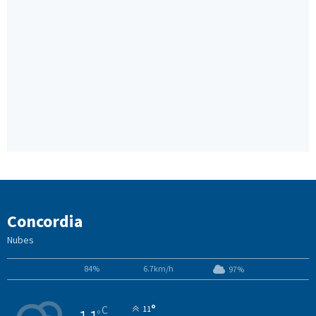
Concordia
Nubes
84%
6.7km/h
97%
°
C
11
°