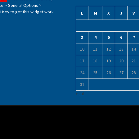
ze > General Options >
 Key to get this widget work.
L
M
X
J
V
3
4
5
6
7
10
11
12
13
14
17
18
19
20
21
24
25
26
27
28
31
« Jul