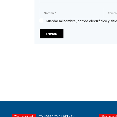
Guardar mi nombre, correo electrónico y sit
You need to fill API key
Weather widget
Weather wid