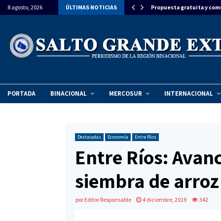
ron la llegada del Papa León XIV a…
8 agosto, 2026
ÚLTIMAS NOTICIAS
Propuesta gratuita y com
PORTADA
BINACIONAL
MERCOSUR
INTERNACIONAL
Destacadas
Economía
Entre Ríos
Entre Ríos: Avan
siembra de arroz
por
Editor Responsable
4 diciembre, 2019
342