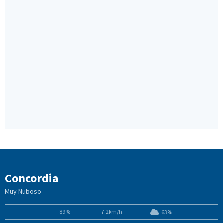
Concordia
Muy Nuboso
89%
7.2km/h
63%