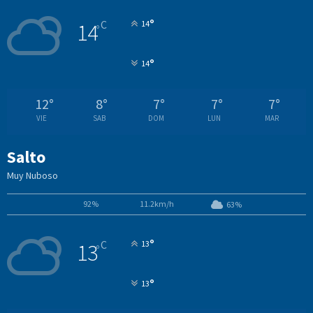
°
C
14
14
°
°
14
12
°
8
°
7
°
7
°
7
°
VIE
SAB
DOM
LUN
MAR
Salto
Muy Nuboso
92%
11.2km/h
63%
°
C
13
13
°
°
13