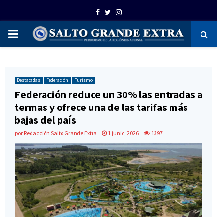
Facebook
Twitter
Instagram
PRIMARY
MENU
Destacadas
Federación
Turismo
Federación reduce un 30% las entradas a
termas y ofrece una de las tarifas más
bajas del país
por
Redacción Salto Grande Extra
1 junio, 2026
1397