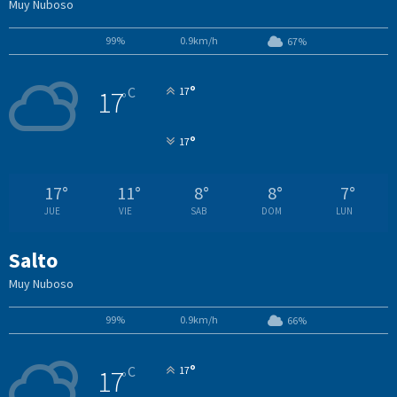
Muy Nuboso
99%
0.9km/h
67%
°
C
17
17
°
°
17
17
°
11
°
8
°
8
°
7
°
JUE
VIE
SAB
DOM
LUN
Salto
Muy Nuboso
99%
0.9km/h
66%
°
C
17
17
°