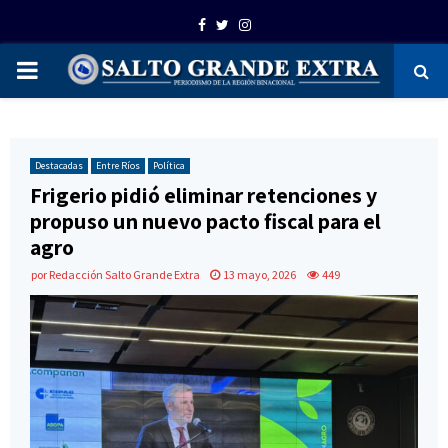
Facebook
Twitter
Instagram
PRIMARY
MENU
Destacadas
Entre Ríos
Política
Frigerio pidió eliminar retenciones y
propuso un nuevo pacto fiscal para el
agro
por
Redacción Salto Grande Extra
13 mayo, 2026
449