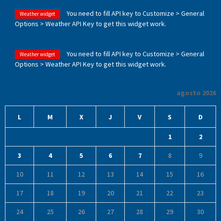
You need to fill API key to Customize > General
Weather widget
Options > Weather API Key to get this widget work.
You need to fill API key to Customize > General
Weather widget
Options > Weather API Key to get this widget work.
agosto 2026
L
M
X
J
V
S
D
1
2
3
4
5
6
7
8
9
10
11
12
13
14
15
16
17
18
19
20
21
22
23
24
25
26
27
28
29
30