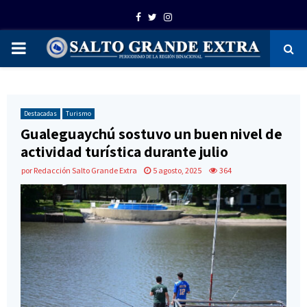
Facebook
Twitter
Instagram
PRIMARY
MENU
Destacadas
Turismo
Gualeguaychú sostuvo un buen nivel de
actividad turística durante julio
por
Redacción Salto Grande Extra
5 agosto, 2025
364