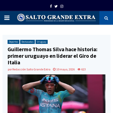
Facebook
Twitter
Instagram
PRIMARY
MENU
Deportes
Destacadas
Uruguay
Guillermo Thomas Silva hace historia:
primer uruguayo en liderar el Giro de
Italia
por
Redacción Salto Grande Extra
10 mayo, 2026
623