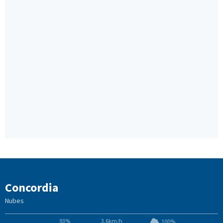
Concordia
Nubes
93%
3.6km/h
100%