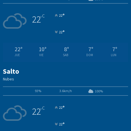
°
C
22
22
°
°
22
22
°
10
°
8
°
7
°
7
°
JUE
VIE
SAB
DOM
LUN
Salto
Nubes
93%
3.6km/h
100%
°
C
22
22
°
°
22