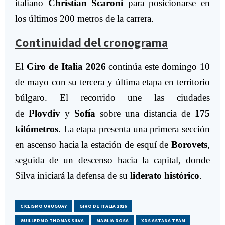
italiano
Christian Scaroni
para posicionarse en
los últimos 200 metros de la carrera.
Continuidad del cronograma
El
Giro de Italia 2026
continúa este domingo 10
de mayo con su tercera y última etapa en territorio
búlgaro. El recorrido une las ciudades
de
Plovdiv
y
Sofía
sobre una distancia de
175
kilómetros
. La etapa presenta una primera sección
en ascenso hacia la estación de esquí de
Borovets
,
seguida de un descenso hacia la capital, donde
Silva iniciará la defensa de su
liderato histórico
.
CICLISMO URUGUAY
GIRO DE ITALIA 2026
GUILLERMO THOMAS SILVA
MAGLIA ROSA
XDS ASTANA TEAM