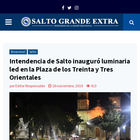
Facebook
Twitter
Instagram
PRIMARY
MENU
Binacional
Salto
Intendencia de Salto inauguró luminaria
led en la Plaza de los Treinta y Tres
Orientales
por
Editor Responsable
18 noviembre, 2019
413