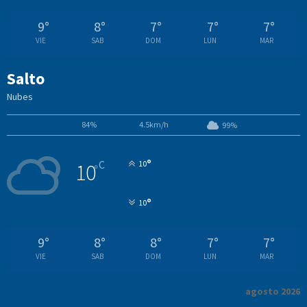
9
°
8
°
7
°
7
°
7
°
VIE
SAB
DOM
LUN
MAR
Salto
Nubes
84%
4.5km/h
99%
°
C
10
10
°
°
10
9
°
8
°
8
°
7
°
7
°
VIE
SAB
DOM
LUN
MAR
agosto 2026