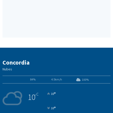
Concordia
Nubes
84%
4.5km/h
100%
°
C
10
10
°
°
10