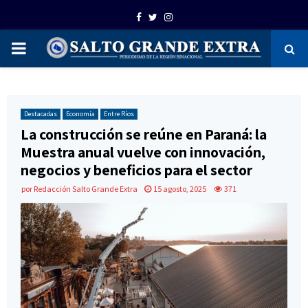
Facebook
Twitter
Instagram
PRIMARY
MENU
Destacadas
Economía
Entre Ríos
La construcción se reúne en Paraná: la
Muestra anual vuelve con innovación,
negocios y beneficios para el sector
por
Redacción Salto Grande Extra
15 agosto, 2025
371