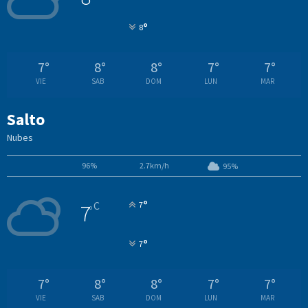
°
8
7
°
8
°
8
°
7
°
7
°
VIE
SAB
DOM
LUN
MAR
Salto
Nubes
96%
2.7km/h
95%
°
C
7
7
°
°
7
7
°
8
°
8
°
7
°
7
°
VIE
SAB
DOM
LUN
MAR