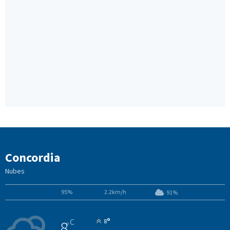
Concordia
Nubes
95%
2.2km/h
91%
°
C
8
8
°