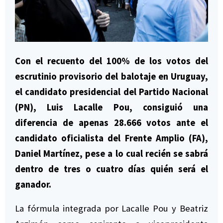
representación parlamentaria para celebrar el acto realizado el 27 de
noviembre de 1983 en el obelisco. En la foto: Daniel Martinez y Luis
Lacalle Pou en el acto "Juventudes por la Democracia" A 35 años del
Río de Libertad en la explanada del Palacio Legislativo. Foto: Javier
Calvelo / adhocFOTOS
Con el recuento del 100% de los votos del
escrutinio provisorio del balotaje en Uruguay,
el candidato presidencial del Partido Nacional
(PN), Luis Lacalle Pou, consiguió una
diferencia de apenas 28.666 votos ante el
candidato oficialista del Frente Amplio (FA),
Daniel Martínez, pese a lo cual recién se sabrá
dentro de tres o cuatro días quién será el
ganador.
La fórmula integrada por Lacalle Pou y Beatriz