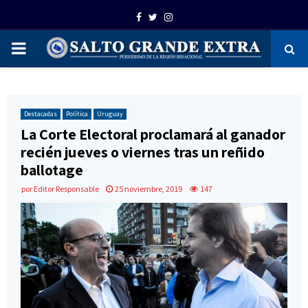
Facebook
Twitter
Instagram
PRIMARY
MENU
Destacadas
Política
Uruguay
La Corte Electoral proclamará al ganador
recién jueves o viernes tras un reñido
ballotage
por
Editor Responsable
25 noviembre, 2019
147
20181127/ Javier Calvelo - adhocFOTOS/ URUGUAY/ MONTEVIDEO/
Palacio Legislativo/ "Juventudes por la Democracia" A 35 años del
Río de Libertad se realiza un evento en la explanada del Palacio
Legislativo, organizado por la Interpartidaria de Juventudes, con la
presencia de representantes de los cuatro partidos políticos con