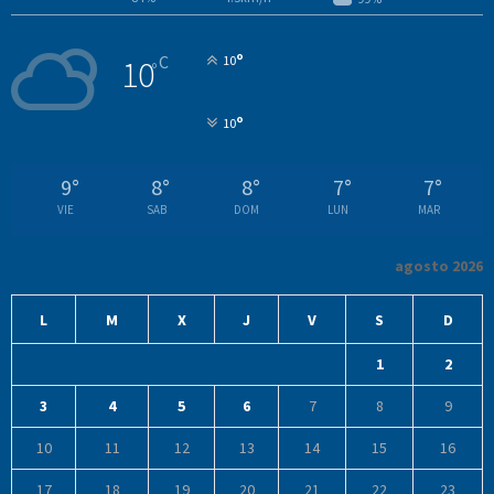
°
C
10
10
°
°
10
9
°
8
°
8
°
7
°
7
°
VIE
SAB
DOM
LUN
MAR
agosto 2026
L
M
X
J
V
S
D
1
2
3
4
5
6
7
8
9
10
11
12
13
14
15
16
17
18
19
20
21
22
23