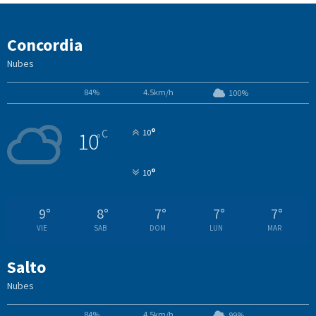
Concordia
Nubes
84%
4.5km/h
100%
°
C
10
10
°
°
10
9
°
8
°
7
°
7
°
7
°
VIE
SAB
DOM
LUN
MAR
Salto
Nubes
84%
4.5km/h
99%