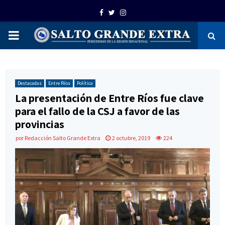
Facebook
Twitter
Instagram
PRIMARY
MENU
Destacadas
Entre Ríos
Política
La presentación de Entre Ríos fue clave
para el fallo de la CSJ a favor de las
provincias
por
Redacción Salto Grande Extra
2 octubre, 2019
224