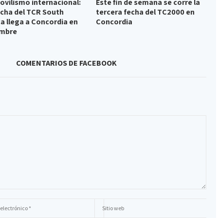
vilismo internacional:
Este fin de semana se corre la
fecha del TCR South
tercera fecha del TC2000 en
a llega a Concordia en
Concordia
embre
COMENTARIOS DE FACEBOOK