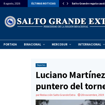
estiman una inversión de $270 millones para…
8 agosto, 2026
ÚLTIMAS NOTICIAS
Salto Grande regula caud
PORTADA
BINACIONAL
MERCOSUR
INTERNACIONAL
Deportes
Luciano Martínez 
puntero del torn
por
Redacción Salto Grande Extra
28 noviembre, 2019