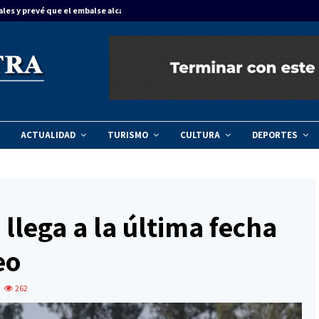
ales y prevé que el embalse alcance…
Concordia dinam
ACTUALIDAD
TURISMO
CULTURA
DEPORTES
llega a la última fecha
eo
262