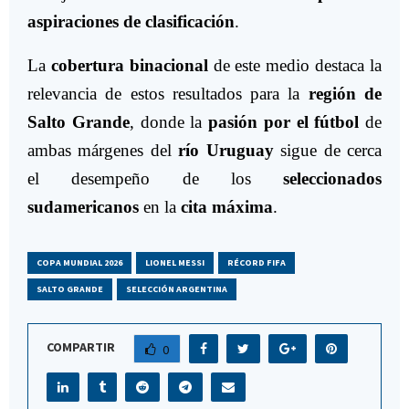
aspiraciones de clasificación
.
La
cobertura binacional
de este medio destaca la
relevancia de estos resultados para la
región de
Salto Grande
, donde la
pasión por el fútbol
de
ambas márgenes del
río Uruguay
sigue de cerca
el desempeño de los
seleccionados
sudamericanos
en la
cita máxima
.
COPA MUNDIAL 2026
LIONEL MESSI
RÉCORD FIFA
SALTO GRANDE
SELECCIÓN ARGENTINA
COMPARTIR
0