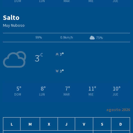
DOM
LUN
MAR
MIE
JUE
Salto
Muy Nuboso
99%
0.9km/h
75%
°
C
3
3
°
°
3
5
°
8
°
7
°
11
°
10
°
DOM
LUN
MAR
MIE
JUE
agosto 2026
L
M
X
J
V
S
D