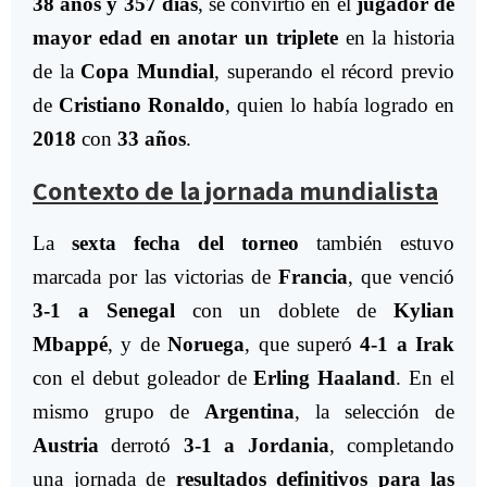
38 años y 357 días
, se convirtió en el
jugador de
mayor edad en anotar un triplete
en la historia
de la
Copa Mundial
, superando el récord previo
de
Cristiano Ronaldo
, quien lo había logrado en
2018
con
33 años
.
Contexto de la jornada mundialista
La
sexta fecha del torneo
también estuvo
marcada por las victorias de
Francia
, que venció
3-1 a Senegal
con un doblete de
Kylian
Mbappé
, y de
Noruega
, que superó
4-1 a Irak
con el debut goleador de
Erling Haaland
. En el
mismo grupo de
Argentina
, la selección de
Austria
derrotó
3-1 a Jordania
, completando
una jornada de
resultados definitivos para las