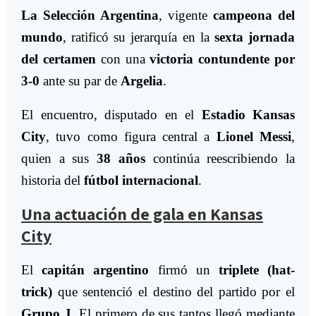
La Selección Argentina
, vigente
campeona del
mundo
, ratificó su jerarquía en la
sexta jornada
del certamen
con una
victoria contundente por
3-0
ante su par de
Argelia
.
El encuentro, disputado en el
Estadio Kansas
City
, tuvo como figura central a
Lionel Messi
,
quien a sus
38 años
continúa reescribiendo la
historia del
fútbol internacional
.
Una actuación de gala en Kansas
City
El
capitán argentino
firmó un
triplete (hat-
trick)
que sentenció el destino del partido por el
Grupo J
.
El primero de sus tantos llegó mediante