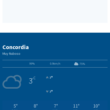
Concordia
Muy Nuboso
99%
0.9km/h
75%
°
C
3
3
°
°
3
5
°
8
°
7
°
11
°
10
°