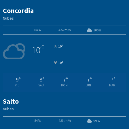
Concordia
Nubes
84%
4.5km/h
100%
°
C
10
10
°
°
10
9
°
8
°
7
°
7
°
7
°
VIE
SAB
DOM
LUN
MAR
Salto
Nubes
84%
4.5km/h
99%