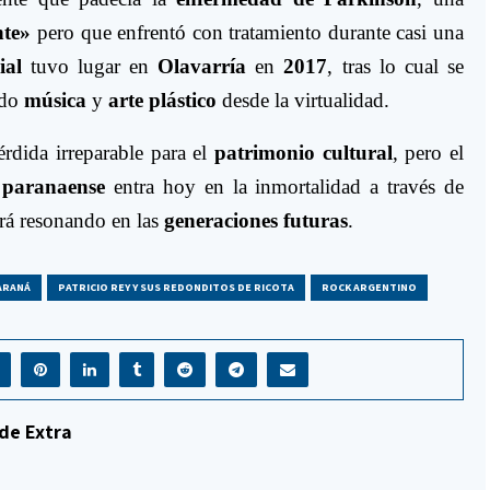
nte»
pero que enfrentó con tratamiento durante casi una
ial
tuvo lugar en
Olavarría
en
2017
, tras lo cual se
ndo
música
y
arte plástico
desde la virtualidad.
rdida irreparable para el
patrimonio cultural
, pero el
 paranaense
entra hoy en la inmortalidad a través de
rá resonando en las
generaciones futuras
.
ARANÁ
PATRICIO REY Y SUS REDONDITOS DE RICOTA
ROCK ARGENTINO
de Extra