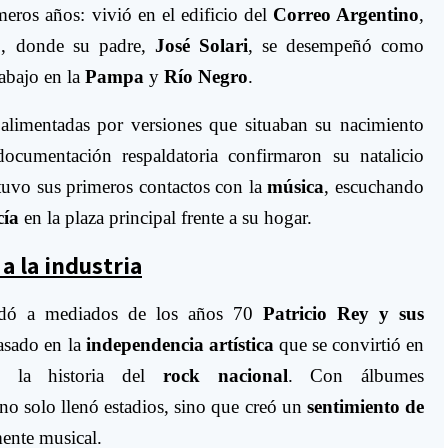
meros años: vivió en el edificio del
Correo Argentino
,
o
, donde su padre,
José Solari
, se desempeñó como
rabajo en la
Pampa
y
Río Negro
.
as alimentadas por versiones que situaban su nacimiento
documentación respaldatoria confirmaron su natalicio
tuvo sus primeros contactos con la
música
, escuchando
cía
en la plaza principal frente a su hogar.
a la industria
undó a mediados de los años 70
Patricio Rey y sus
asado en la
independencia artística
que se convirtió en
 la historia del
rock nacional
. Con álbumes
 no solo llenó estadios, sino que creó un
sentimiento de
mente musical.