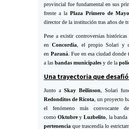
provincial fue fundamental en sus pri
frente a la
Plaza Primero de May
director de la institución tras años de t
Pese a existir controversias históric
en
Concordia
, el propio Solari y 
en
Paraná
. Fue en esa ciudad donde 
a las
bandas municipales
y de la
poli
Una trayectoria que desafió 
Junto a
Skay Beilinson
, Solari f
Redonditos de Ricota
, un proyecto b
el fenómeno más convocante de
como
Oktubre
y
Luzbelito
, la banda
pertenencia
que trascendía lo estricta