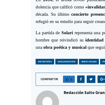
dolencia que calificó como
«invalida
década. Su último
concierto presenc
refugió en su estudio para seguir crea
La partida de
Solari
representa una pé
hombre que reivindicó su
identidad
una
obra poética y musical
que segui
ENTRE RÍOS
GUALEGUAYCHÚ
INDIO SOLARI
P
COMPARTIR
0
Redacción Salto Gran