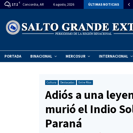
C
rlasur declara de interés el Año Internacional de la…
Concordia, AR
6 agosto, 2026
ÚLTIMAS NOTICIAS
17.1
PORTADA
BINACIONAL
MERCOSUR
INTERNACIONAL
Cultura
Destacadas
Entre Ríos
Adiós a una leye
murió el Indio Sol
Paraná