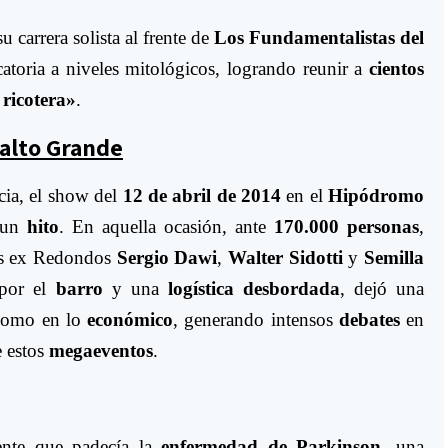
su carrera solista al frente de
Los Fundamentalistas del
toria a niveles mitológicos, logrando reunir a
cientos
 ricotera»
.
Salto Grande
cia, el show del
12 de abril de 2014
en el
Hipódromo
 un
hito
. En aquella ocasión, ante
170.000 personas
,
los ex Redondos
Sergio Dawi
,
Walter Sidotti
y
Semilla
 por el
barro
y una
logística desbordada
, dejó una
omo en lo
económico
, generando intensos
debates
en
e estos
megaeventos
.
mente que padecía la
enfermedad de Parkinson
, una