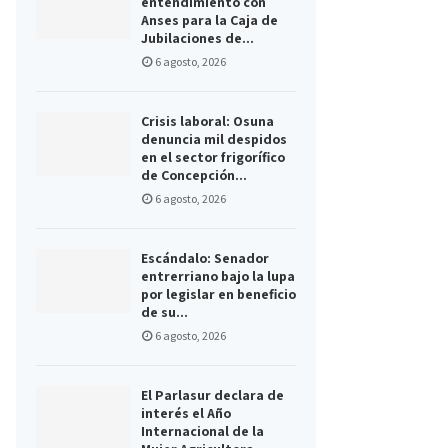
entendimiento con
Anses para la Caja de
Jubilaciones de...
6 agosto, 2026
Crisis laboral: Osuna
denuncia mil despidos
en el sector frigorífico
de Concepción...
6 agosto, 2026
Escándalo: Senador
entrerriano bajo la lupa
por legislar en beneficio
de su...
6 agosto, 2026
El Parlasur declara de
interés el Año
Internacional de la