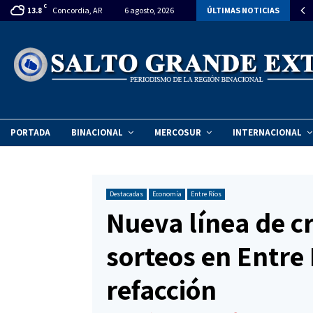
C
itan declarar la emergencia ambiental en el Vertedero Municipal de…
Concordia, AR
6 agosto, 2026
ÚLTIMAS NOTICIAS
13.8
PORTADA
BINACIONAL
MERCOSUR
INTERNACIONAL
Destacadas
Economía
Entre Ríos
Nueva línea de cr
sorteos en Entre 
refacción