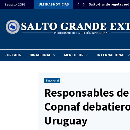
estiman una inversión de $270 millones para…
8 agosto, 2026
ÚLTIMAS NOTICIAS
Salto Grande regula caud
PORTADA
BINACIONAL
MERCOSUR
INTERNACIONAL
Binacional
Responsables de 
Copnaf debatiero
Uruguay