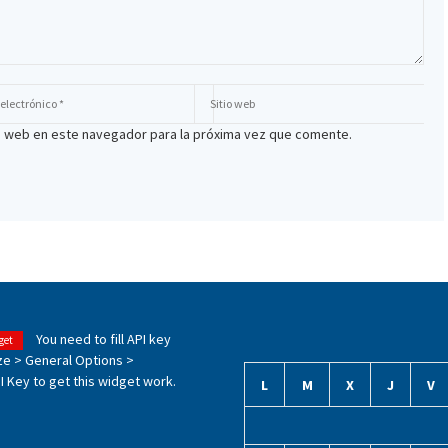
io web en este navegador para la próxima vez que comente.
You need to fill API key
get
ze > General Options >
 Key to get this widget work.
L
M
X
J
V