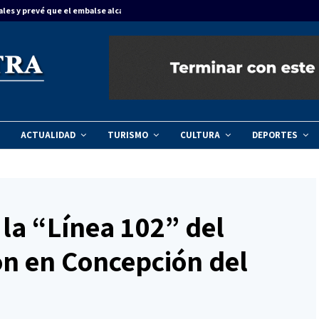
ales y prevé que el embalse alcance…
Concordia dinam
ACTUALIDAD
TURISMO
CULTURA
DEPORTES
la “Línea 102” del
n en Concepción del