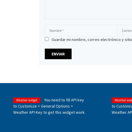
Guardar mi nombre, correo electrónico y sit
You need to fill API key
Weather widget
Weather wid
to Customize > General Options >
to Customi
Weather API Key to get this widget work.
Weather API