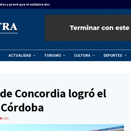
ales y prevé que el embalse alcance…
Concordia dinam
ACTUALIDAD
TURISMO
CULTURA
DEPORTES
de Concordia logró el
n Córdoba
261