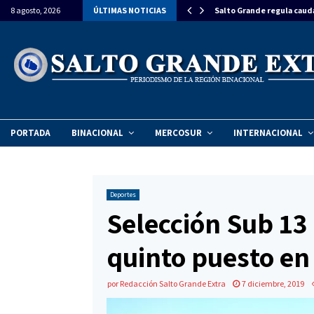
estiman una inversión de $270 millones para…
8 agosto, 2026
ÚLTIMAS NOTICIAS
Salto Grande regula caud
PORTADA
BINACIONAL
MERCOSUR
INTERNACIONAL
Deportes
Selección Sub 13 
quinto puesto e
por
Redacción Salto Grande Extra
7 diciembre, 2019