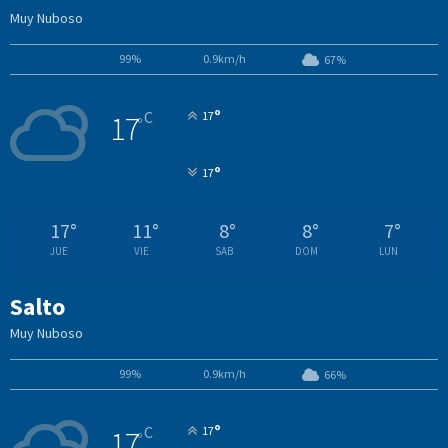
Muy Nuboso
99%
0.9km/h
67%
°
C
17
17
°
°
17
17
°
11
°
8
°
8
°
7
°
JUE
VIE
SAB
DOM
LUN
Salto
Muy Nuboso
99%
0.9km/h
66%
°
C
17
17
°