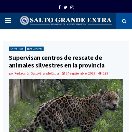
Facebook
Twitter
Instagram
PRIMARY
MENU
Entre Ríos
Info General
Supervisan centros de rescate de
animales silvestres en la provincia
por
Redacción Salto Grande Extra
24 septiembre, 2023
193