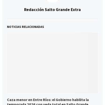
Redacción Salto Grande Extra
NOTICIAS RELACIONADAS
Caza menor en Entre Ríos: el Gobierno habilita la
R
temporada 2026 con veda total en Salto Grande
a