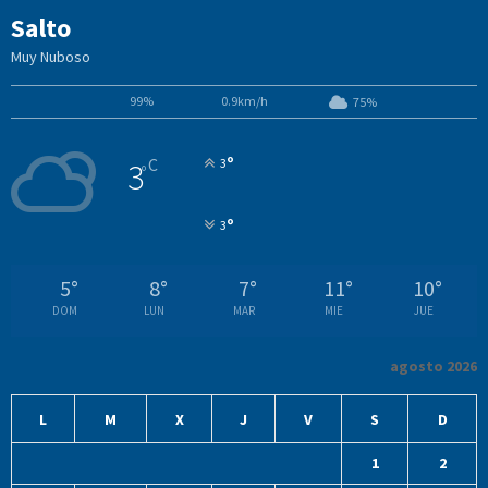
Salto
Muy Nuboso
99%
0.9km/h
75%
°
C
3
3
°
°
3
5
°
8
°
7
°
11
°
10
°
DOM
LUN
MAR
MIE
JUE
agosto 2026
L
M
X
J
V
S
D
1
2