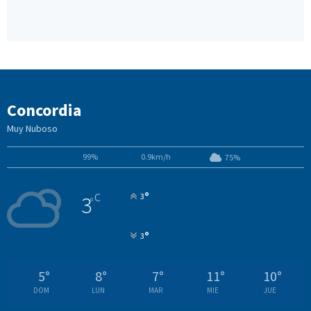
Concordia
Muy Nuboso
99%
0.9km/h
75%
°
C
3
3
°
°
3
5
°
8
°
7
°
11
°
10
°
DOM
LUN
MAR
MIE
JUE