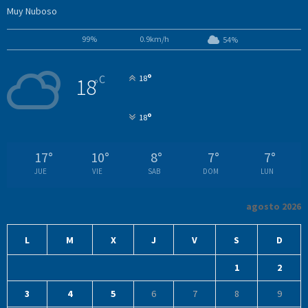
Muy Nuboso
99%
0.9km/h
54%
°
C
18
18
°
°
18
17
°
10
°
8
°
7
°
7
°
JUE
VIE
SAB
DOM
LUN
agosto 2026
L
M
X
J
V
S
D
1
2
3
4
5
6
7
8
9