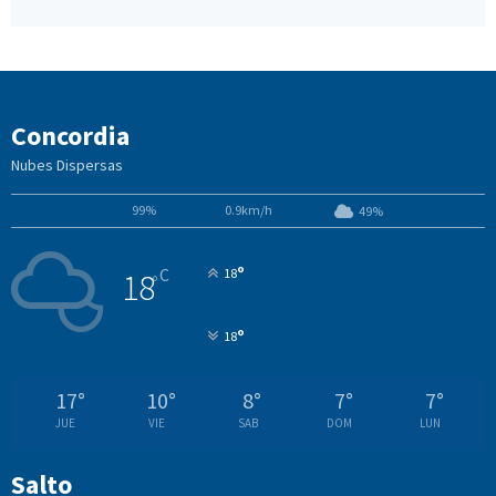
Concordia
Nubes Dispersas
99%
0.9km/h
49%
°
C
18
18
°
°
18
17
°
10
°
8
°
7
°
7
°
JUE
VIE
SAB
DOM
LUN
Salto