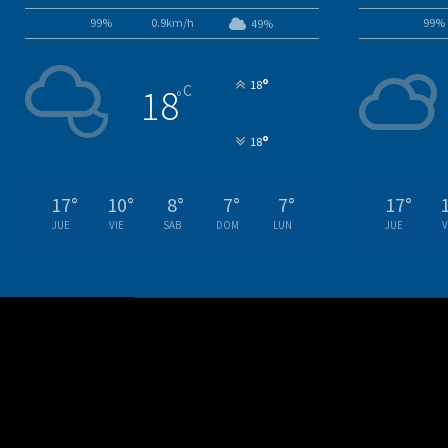
99%
0.9km/h
99%
49%
°
18
C
18
°
°
18
17
°
10
°
8
°
7
°
7
°
17
°
JUE
VIE
SAB
DOM
LUN
JUE
V