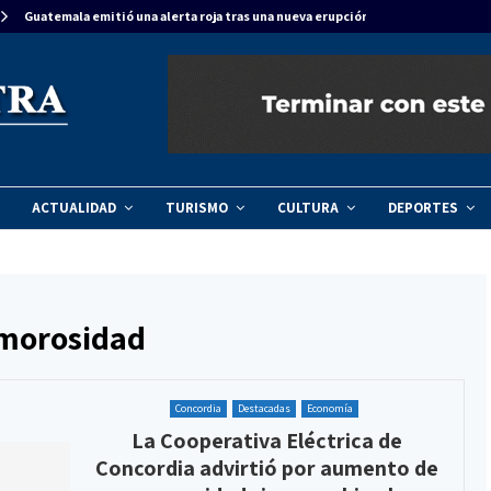
Guatemala emitió una alerta roja tras una nueva erupción del…
ACTUALIDAD
TURISMO
CULTURA
DEPORTES
 morosidad
Concordia
Destacadas
Economía
La Cooperativa Eléctrica de
Concordia advirtió por aumento de