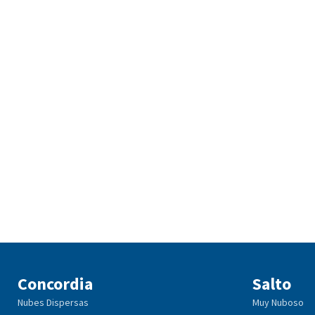
Concordia
Salto
Nubes Dispersas
Muy Nuboso