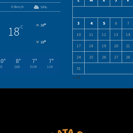
L
M
X
J
V
0.9km/h
54%
3
4
5
6
7
°
18
C
18
°
10
11
12
13
14
°
18
17
18
19
20
21
24
25
26
27
28
10
°
8
°
7
°
7
°
IE
SAB
DOM
LUN
31
« Jul