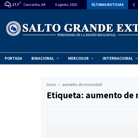
C
rlasur declara de interés el Año Internacional de la…
Concordia, AR
6 agosto, 2026
ÚLTIMAS NOTICIAS
17.7
PORTADA
BINACIONAL
MERCOSUR
INTERNACIONAL
Inicio
aumento de morosidad
Etiqueta: aumento de