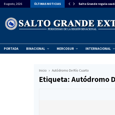
estiman una inversión de $270 millones para…
8 agosto, 2026
ÚLTIMAS NOTICIAS
Salto Grande regula caud
PORTADA
BINACIONAL
MERCOSUR
INTERNACIONAL
Inicio
Autódromo De Río Cuarto
Etiqueta: Autódromo D