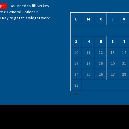
You need to fill API key
get
ze > General Options >
 Key to get this widget work.
L
M
X
J
V
3
4
5
6
7
10
11
12
13
14
17
18
19
20
21
24
25
26
27
28
31
« Jul