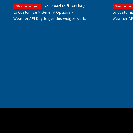
You need to fill API key
Weather widget
Weather wid
to Customize > General Options >
to Customi
Weather API Key to get this widget work.
Weather API