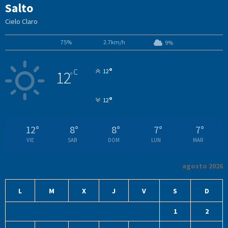
Salto
Cielo Claro
75%
2.7km/h
9%
°
C
12
12
°
°
12
12
°
8
°
8
°
7
°
7
°
VIE
SAB
DOM
LUN
MAR
agosto 2026
L
M
X
J
V
S
D
1
2