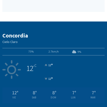
Concordia
Cielo Claro
75%
2.7km/h
9%
°
C
12
12
°
°
12
12
°
8
°
8
°
7
°
7
°
VIE
SAB
DOM
LUN
MAR