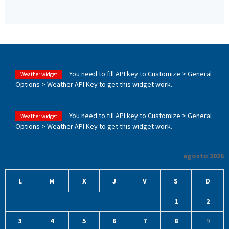
You need to fill API key to Customize > General
Weather widget
Options > Weather API Key to get this widget work.
You need to fill API key to Customize > General
Weather widget
Options > Weather API Key to get this widget work.
agosto 2026
L
M
X
J
V
S
D
1
2
3
4
5
6
7
8
9