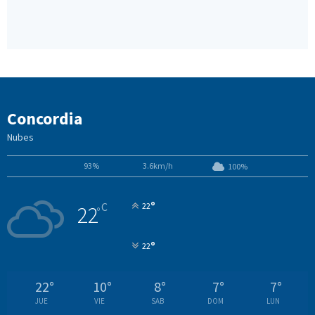
Concordia
Nubes
93%
3.6km/h
100%
°
C
22
22
°
°
22
22
°
10
°
8
°
7
°
7
°
JUE
VIE
SAB
DOM
LUN