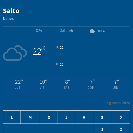
Salto
Nubes
93%
3.6km/h
100%
°
C
22
22
°
°
22
22
°
10
°
8
°
7
°
7
°
JUE
VIE
SAB
DOM
LUN
agosto 2026
L
M
X
J
V
S
D
1
2