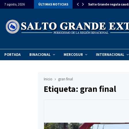
estiman una inversión de $270 millones para…
7 agosto, 2026
ÚLTIMAS NOTICIAS
Salto Grande regula caud
PORTADA
BINACIONAL
MERCOSUR
INTERNACIONAL
Inicio
gran final
Etiqueta: gran final