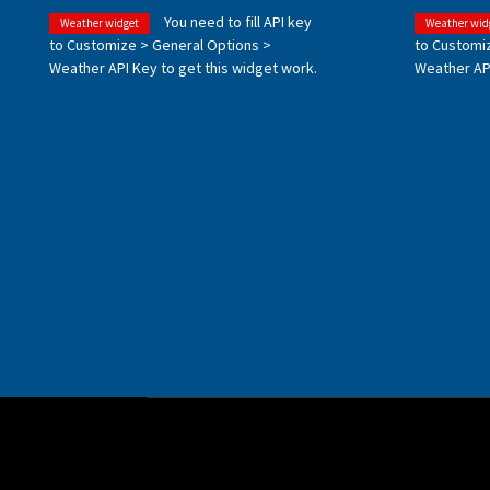
You need to fill API key
Weather widget
Weather wid
to Customize > General Options >
to Customi
Weather API Key to get this widget work.
Weather API