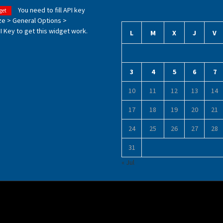
You need to fill API key
get
ze > General Options >
 Key to get this widget work.
L
M
X
J
V
3
4
5
6
7
10
11
12
13
14
17
18
19
20
21
24
25
26
27
28
31
« Jul