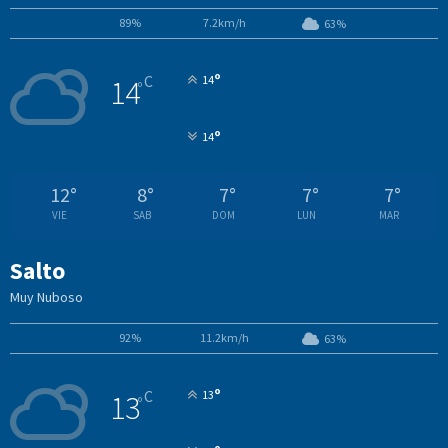
89%
7.2km/h
63%
°
C
14
14
°
°
14
12
°
8
°
7
°
7
°
7
°
VIE
SAB
DOM
LUN
MAR
Salto
Muy Nuboso
92%
11.2km/h
63%
°
C
13
13
°