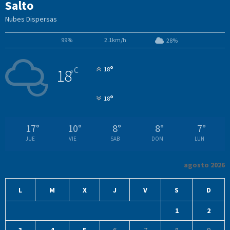
Salto
Nubes Dispersas
99%
2.1km/h
28%
°
C
18
18
°
°
18
17
°
10
°
8
°
8
°
7
°
JUE
VIE
SAB
DOM
LUN
agosto 2026
L
M
X
J
V
S
D
1
2
3
4
5
6
7
8
9