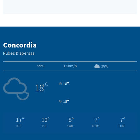
Concordia
Nubes Dispersas
99%
1.9km/h
28%
°
C
18
18
°
°
18
17
°
10
°
8
°
7
°
7
°
JUE
VIE
SAB
DOM
LUN