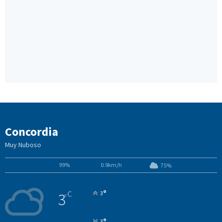
Concordia
Muy Nuboso
99%
0.9km/h
75%
°
C
3
3
°
°
3