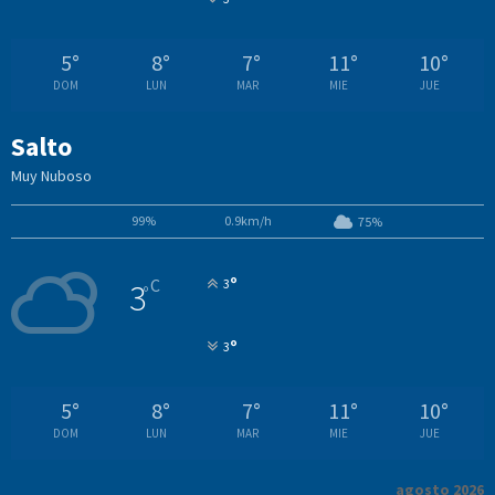
5
°
8
°
7
°
11
°
10
°
DOM
LUN
MAR
MIE
JUE
Salto
Muy Nuboso
99%
0.9km/h
75%
°
C
3
3
°
°
3
5
°
8
°
7
°
11
°
10
°
DOM
LUN
MAR
MIE
JUE
agosto 2026