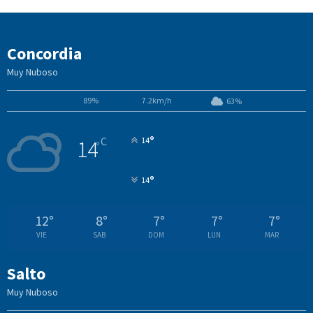
Concordia
Muy Nuboso
89%
7.2km/h
63%
°
C
14
14
°
°
14
12
°
8
°
7
°
7
°
7
°
VIE
SAB
DOM
LUN
MAR
Salto
Muy Nuboso