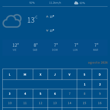
92%
11.2km/h
63%
°
C
13
13
°
°
13
12
°
8
°
7
°
7
°
7
°
VIE
SAB
DOM
LUN
MAR
agosto 2026
L
M
X
J
V
S
D
1
2
3
4
5
6
7
8
9
10
11
12
13
14
15
16