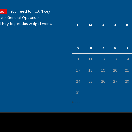
You need to fill API key
get
ze > General Options >
 Key to get this widget work.
L
M
X
J
V
3
4
5
6
7
10
11
12
13
14
17
18
19
20
21
24
25
26
27
28
31
« Jul