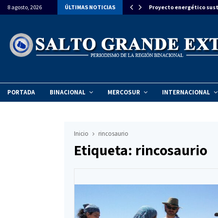
gerio inauguró la ampliación de Itasa…
8 agosto, 2026
ÚLTIMAS NOTICIAS
Proyecto energético sust
PORTADA
BINACIONAL
MERCOSUR
INTERNACIONAL
Inicio
rincosaurio
Etiqueta: rincosaurio