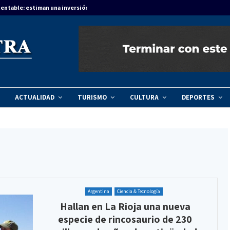
entable: estiman una inversión de $270 millones para…
Salto Grande re
ACTUALIDAD
TURISMO
CULTURA
DEPORTES
Argentina
Ciencia & Tecnología
Hallan en La Rioja una nueva
especie de rincosaurio de 230