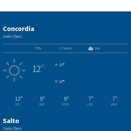
Concordia
Cielo Claro
75%
2.7km/h
9%
°
C
12
12
°
°
12
12
°
8
°
8
°
7
°
7
°
VIE
SAB
DOM
LUN
MAR
Salto
Cielo Claro