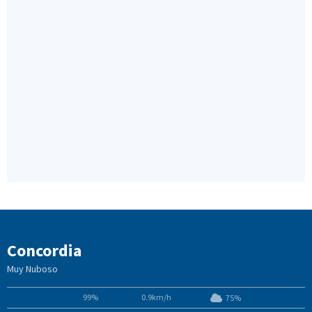
Concordia
Muy Nuboso
99%
0.9km/h
75%