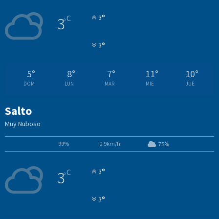
°
C
3
3
°
°
3
5
°
8
°
7
°
11
°
10
°
DOM
LUN
MAR
MIE
JUE
Salto
Muy Nuboso
99%
0.9km/h
75%
°
C
3
3
°
°
3