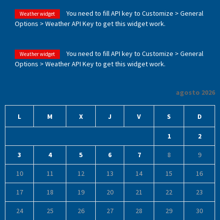
You need to fill API key to Customize > General
Weather widget
Options > Weather API Key to get this widget work.
You need to fill API key to Customize > General
Weather widget
Options > Weather API Key to get this widget work.
agosto 2026
L
M
X
J
V
S
D
1
2
3
4
5
6
7
8
9
10
11
12
13
14
15
16
17
18
19
20
21
22
23
24
25
26
27
28
29
30