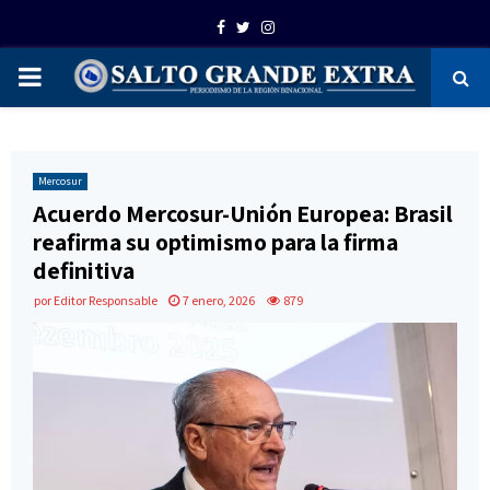
Facebook
Twitter
Instagram
PRIMARY
MENU
Mercosur
Acuerdo Mercosur-Unión Europea: Brasil
reafirma su optimismo para la firma
definitiva
por
Editor Responsable
7 enero, 2026
879