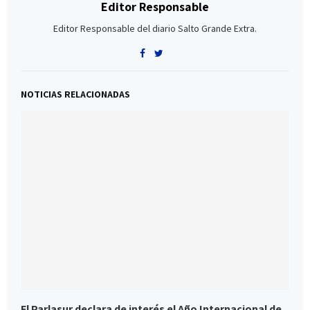
Editor Responsable
Editor Responsable del diario Salto Grande Extra.
NOTICIAS RELACIONADAS
El Parlasur declara de interés el Año Internacional de
U