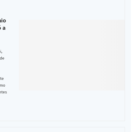
mio
ó a
i,
 de
te
omo
ntes