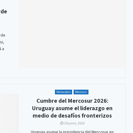
rde
rde
si,
á a
Destacadas
Mercosur
Cumbre del Mercosur 2026:
Uruguay asume el liderazgo en
medio de desafíos fronterizos
29 junio, 2026
Uruguay asume la presidencia del Mercosur en