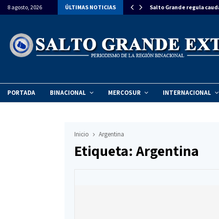
estiman una inversión de $270 millones para…
8 agosto, 2026
ÚLTIMAS NOTICIAS
Salto Grande regula caud
PORTADA
BINACIONAL
MERCOSUR
INTERNACIONAL
Inicio
Argentina
Etiqueta: Argentina