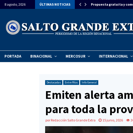
ron la llegada del Papa León XIV a…
8 agosto, 2026
ÚLTIMAS NOTICIAS
Propuesta gratuita y com
PORTADA
BINACIONAL
MERCOSUR
INTERNACIONAL
Destacadas
Entre Ríos
Info General
Emiten alerta ama
para toda la prov
por
Redacción Salto Grande Extra
15 junio, 2026
3