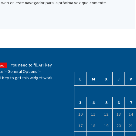
io web en este navegador para la próxima vez que comente.
You need to fill API key
get
ze > General Options >
 Key to get this widget work.
L
M
X
J
V
3
4
5
6
7
10
11
12
13
14
17
18
19
20
21