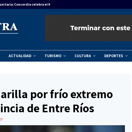
unitaria: Concordia celebra el Mes del Niño…
Agenda regional
ACTUALIDAD
TURISMO
CULTURA
DEPORTES
rilla por frío extremo
incia de Entre Ríos
07