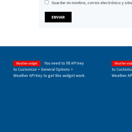
Guardar mi nombre, correo electrónico y sit
You need to fill API key
Weather widget
Weather wid
to Customize > General Options >
to Customi
Weather API Key to get this widget work.
Weather API