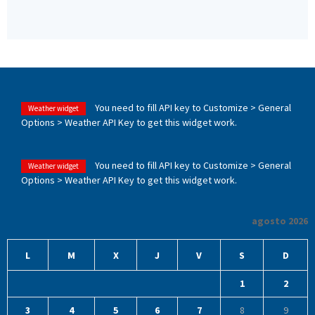
You need to fill API key to Customize > General
Weather widget
Options > Weather API Key to get this widget work.
You need to fill API key to Customize > General
Weather widget
Options > Weather API Key to get this widget work.
agosto 2026
L
M
X
J
V
S
D
1
2
3
4
5
6
7
8
9